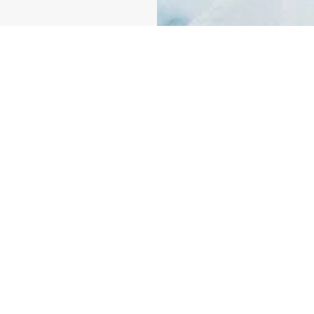
 recyclées. Nous
 de consommer des
eur avec nous.