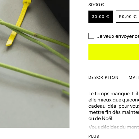
30,00 €
30,00 €
50,00 €
VARIANTE
VARI
ÉPUISÉE
ÉPUI
OU
OU
Je veux envoyer 
NON
NON
DISPONIBLE
DISP
DESCRIPTION
MATÉ
Le temps manque-t-il p
elle mieux que quiconq
cadeau idéal pour vou
mettre fin dès mainte
ou de Noël.
Vous décidez du monta
d'appliquer la valeur
PLUS