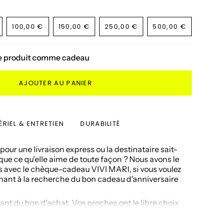
100,00 €
150,00 €
250,00 €
500,00 €
ANTE
VARIANTE
VARIANTE
VARIANTE
VARIANTE
SÉE
ÉPUISÉE
ÉPUISÉE
ÉPUISÉE
ÉPUISÉE
OU
OU
OU
OU
ce produit comme cadeau
NON
NON
NON
NON
ONIBLE
DISPONIBLE
DISPONIBLE
DISPONIBLE
DISPONIBLE
AJOUTER AU PANIER
RIEL & ENTRETIEN
DURABILITÉ
our une livraison express ou la destinataire sait-
ue ce qu'elle aime de toute façon ? Nous avons le
s avec le chèque-cadeau VIVI MARI, si vous voulez
nant à la recherche du bon cadeau d'anniversaire
nt du bon d'achat. Vos proches ont le libre choix
 du bon à notre gamme de produits.