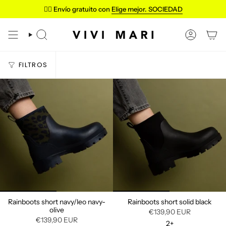
Ir
✌🏼 Envío gratuito con
Elige mejor. SOCIEDAD
al
contenido
BÚSQUEDA
CUENTA
FILTROS
Rainboots short navy/leo navy-
Rainboots short solid black
olive
€139,90 EUR
€139,90 EUR
2+