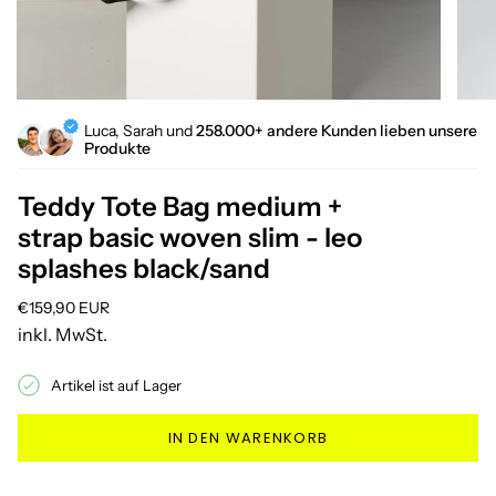
Luca, Sarah und
258.000+ andere Kunden lieben unsere
Produkte
Teddy Tote Bag medium +
strap basic woven slim - leo
splashes black/sand
Regulärer
€159,90 EUR
Preis
inkl. MwSt.
Artikel ist auf Lager
IN DEN WARENKORB