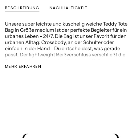
BESCHREIBUNG
NACHHALTIGKEIT
Unsere super leichte und kuschelig weiche Teddy Tote
Bag in Größe medium ist der perfekte Begleiter für ein
urbanes Leben - 24/7. Die Bag ist unser Favorit für den
urbanen Alltag: Crossbody, an der Schulter oder
einfach in der Hand - Du entscheidest, was gerade
passt.
Der lightweight Reißverschluss verschließt die
Tasche sicher vor fremden Blicken und Händen.
MEHR ERFAHREN
Die Größe
bietet ausreichend Platz für
viele Herausforderungen eines Tages: 14" Laptop,
Laufschuhe, als Wickeltasche oder das frischeste
Obst vom Streifzug über deinen Wochenmarkt.
Die Tasche ist 100 % vegan und aus recycelten
Materialien hergestellt.
Das Material der Bag lässt
sich bei Bedarf jederzeit von innen und außen feucht
reinigen.
Tasche verschließbar (Reißverschluss)
Innenseite:
3 Seitenfächer (davon 1 mit
Reißverschluss)