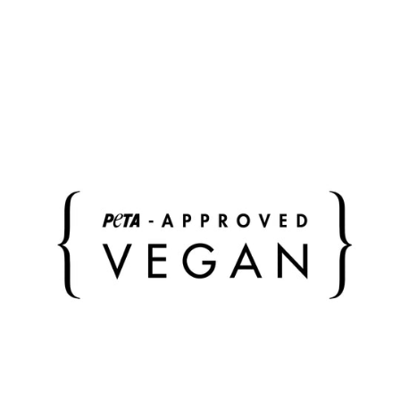
Die Jacket hat zwei Aufnahttaschen und dezente
Details im VIVI MARI leo Look. Die Jacke ist in drei
Größen verfügbar und fällt größengetreu aus. Die
Collection wird aus 100% recycelten Materialien
gefertigt.
Material: Polyester (100% recycelt)
loose fit Passform (wir empfehlen die reguläre
Konfektionsgröße)
Drei Größen (unser Model ist 170 cm groß und trägt
Größe M)
Druckknopfleiste
Details im VIVI MARI leo Look
Aufnahttaschen, weich gefüttert
Farbe: caramel
Gewicht: 675-810g (je nach Größe) g
SKU: XS/S: VM000896; M: VM000897 L/XL:
VM000898