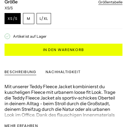
Größe
Größentabelle
XS/S
VARIANTE
XS/S
M
L/XL
VARIANTE
AUSVERKAUFT
VARIANTE
AUSVERKAUFT
ODER
AUSVERKAUFT
ODER
NICHT
ODER
Artikel ist auf Lager
NICHT
VERFÜGBAR
NICHT
VERFÜGBAR
VERFÜGBAR
IN DEN WARENKORB
BESCHREIBUNG
NACHHALTIGKEIT
Mit unserer Teddy Fleece Jacket kombinierst du
kuscheligen Fleece mit urbanem loose fit Look. Trage
die Teddy Fleece Jacket als sportiv-schickes Oberteil
in deinem Alltag - beim Stroll durch die Großstadt,
deinem Streifzug durch die Natur oder als urbanen
Look im Office. Dank des flauschigen Innenmaterials
ist die Teddy Fleece Jacket unglaublich weich und
MEHR ERFAHREN
angenehm zu tragen.