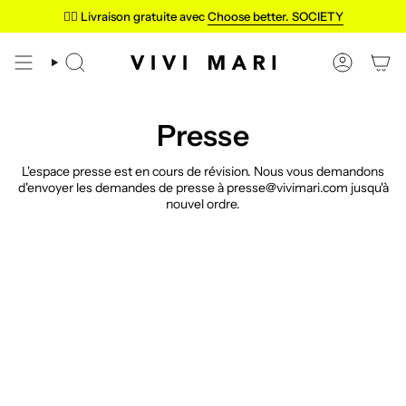
Passer
✌🏼 Livraison gratuite avec
Choose better. SOCIETY
au
contenu
de
RECHERCHE
COMPTE
la
page
Presse
L'espace presse est en cours de révision. Nous vous demandons
d'envoyer les demandes de presse à presse@vivimari.com jusqu'à
nouvel ordre.